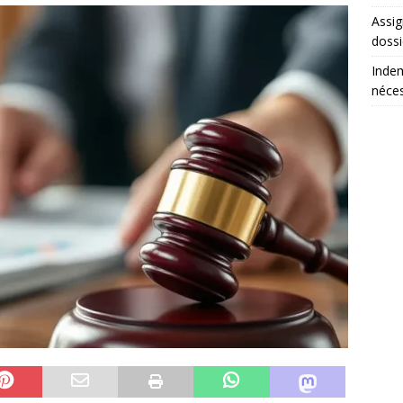
Assig
dossi
Indem
néces