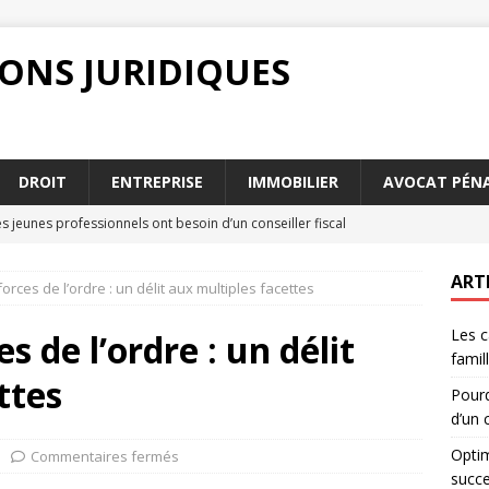
IONS JURIDIQUES
DROIT
ENTREPRISE
IMMOBILIER
AVOCAT PÉNA
s jeunes professionnels ont besoin d’un conseiller fiscal
ART
orces de l’ordre : un délit aux multiples facettes
sa donation rapportable pour une succession sereine
DROIT
Les c
 : étapes clés pour bien préparer votre dossier
DROIT
s de l’ordre : un délit
famil
ion forfaitaire : documentation nécessaire pour la demande
ttes
Pourq
d’un c
quents traités par un avocat droit de la famille Versailles
Optim
Commentaires fermés
succe