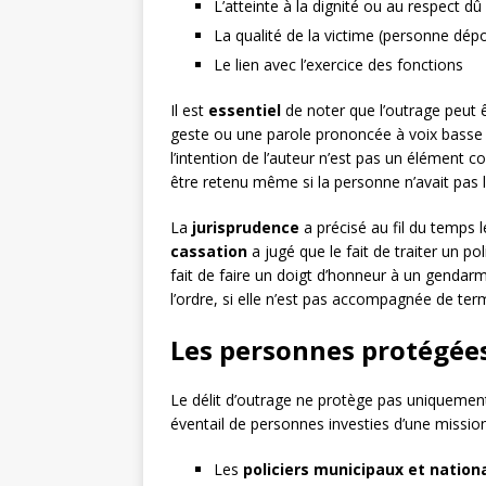
L’atteinte à la dignité ou au respect dû
La qualité de la victime (personne dépos
Le lien avec l’exercice des fonctions
Il est
essentiel
de noter que l’outrage peut 
geste ou une parole prononcée à voix basse pe
l’intention de l’auteur n’est pas un élément con
être retenu même si la personne n’avait pas l’
La
jurisprudence
a précisé au fil du temps 
cassation
a jugé que le fait de traiter un p
fait de faire un doigt d’honneur à un gendarm
l’ordre, si elle n’est pas accompagnée de te
Les personnes protégées 
Le délit d’outrage ne protège pas uniquement
éventail de personnes investies d’une mission
Les
policiers municipaux et nation