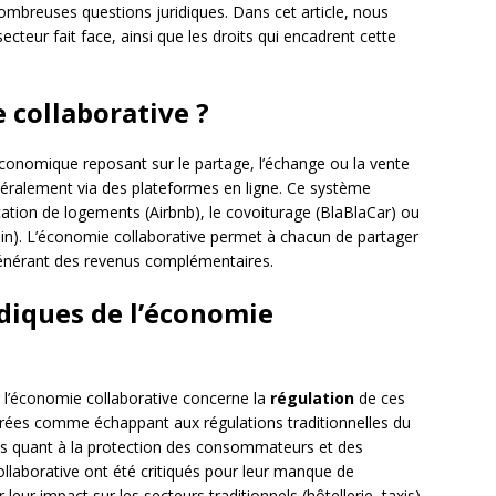
ombreuses questions juridiques. Dans cet article, nous
ecteur fait face, ainsi que les droits qui encadrent cette
 collaborative ?
onomique reposant sur le partage, l’échange ou la vente
énéralement via des plateformes en ligne. Ce système
ation de logements (Airbnb), le covoiturage (BlaBlaCar) ou
oin). L’économie collaborative permet à chacun de partager
 générant des revenus complémentaires.
idiques de l’économie
r l’économie collaborative concerne la
régulation
de ces
idérées comme échappant aux régulations traditionnelles du
tes quant à la protection des consommateurs et des
collaborative ont été critiqués pour leur manque de
 leur impact sur les secteurs traditionnels (hôtellerie, taxis).