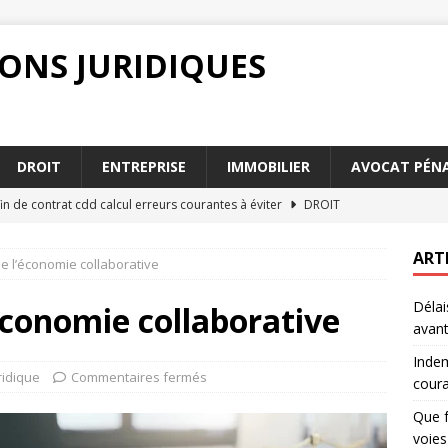
IONS JURIDIQUES
DROIT
ENTREPRISE
IMMOBILIER
AVOCAT PÉNA
in de contrat cdd calcul erreurs courantes à éviter
DROIT
après un jugement : comprendre les voies de recours
DROIT
ART
 de l’économie collaborative
quents traités par un avocat droit de la famille Versailles
Délai
’économie collaborative
avant
s jeunes professionnels ont besoin d’un conseiller fiscal
Indem
ridique
Commentaires fermés
coura
rescription civile : 3 choses à vérifier avant de agir
DROIT
Que f
voies